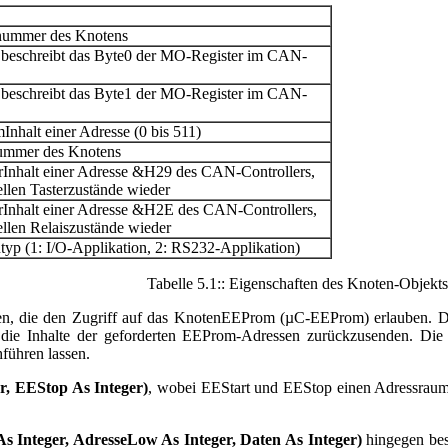
nnummer des Knotens
beschreibt das Byte0 der MO-Register im CAN-
beschreibt das Byte1 der MO-Register im CAN-
nhalt einer Adresse (0 bis 511)
nummer des Knotens
erInhalt einer Adresse &H29 des CAN-Controllers,
uellen Tasterzustände wieder
erInhalt einer Adresse &H2E des CAN-Controllers,
uellen Relaiszustände wieder
yp (1: I/O-Applikation, 2: RS232-Applikation)
Tabelle 5.1:: Eigenschaften des Knoten-Objekts
en, die den Zugriff auf das KnotenEEProm (µC-EEProm) erlauben.
 die Inhalte der geforderten EEProm-Adressen zurückzusenden. Die
führen lassen.
, EEStop As Integer)
, wobei EEStart und EEStop einen Adressraum 
Integer, AdresseLow As Integer, Daten As Integer)
hingegen bes