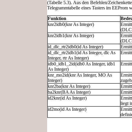
(Tabelle 5.3). Aus den Befehlen/Zeichenket
Telegrammtabelle eines Tasters im EEProm w
Funktion
Bede
knr2idb0(knr As Integer)
Ermit
(DLC
knr2idb1(knr As Integer)
Ermit
(DLC
id_dlc_rtr2idb0(id As Integer)
Ermit
id_dlc_rtr2idb1(id As Integer, dlc As
Ermit
Integer, rtr As Integer)
idb0_idb1_2id(idb0 As Integer, idb1
Ermit
As Integer)
knr_mo2id(knr As Integer, MO As
Ermit
Integer)
zugeh
knr2ba(knr As Integer)
Ermit
ba2knr(BA As Integer)
Ermit
id2knr(id As Integer)
Ermit
liegt 
id2mo(id As Integer)
Ermitt
defin