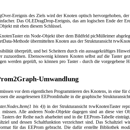
ver-Ereignis des Ziels wird der Knoten optisch hervorgehoben, der
facher. Das OLEDragDrop-Ereignis, das am logischen Ende der Ereigni
-Objekt mit eben diesem Schlüssel.
notenTaster ein Node-Objekt über dem Bildfeld picMülleimer abgeleg
.GetData-Methode übermittelten Knoten aus der Strukturansicht tvwKnot
bilität überprüft, und bei Scheitern durch ein aussagekräftiges Hinwe
ter zuzuordnen. Ebensowenig können Knoten selbst auf die Taster g
en werden geprüft, so können pro Taster - durch die vorgegebene H
EProm2Graph-Umwandlung
üssen vor dem eigentlichen Programmieren des Knotens, in eine für 
n die ausgelesenen EEPromInhalte in die graphische Strukturansich
ter.Nodes.Item(1 bis 4)
) in der Strukturansicht tvwKnotenTaster repr
 müssen. Alle anderen Node-Objekte dagegen sind an diese vier Obje
 Tasters der Reihe nach abarbeitet und in die EEProm-Tabelle einträg
ziel und dessen Schaltfunktion verzeichnet sind. Das Schaltziel wi
ormat für das EEProm gebracht. Die dafür erstellte Bibliothek
modF