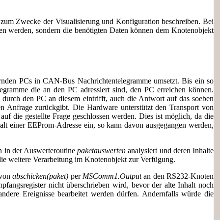
r zum Zwecke der Visualisierung und Konfiguration beschreiben. Bei
fen werden, sondern die benötigten Daten können dem Knotenobjekt
rnden PCs in CAN-Bus Nachrichtentelegramme umsetzt. Bis ein so
legramme die an den PC adressiert sind, den PC erreichen können.
 durch den PC an diesem eintrifft, auch die Antwort auf das soeben
ren Anfrage zurückgibt. Die Hardware unterstützt den Transport von
f die gestellte Frage geschlossen werden. Dies ist möglich, da die
Inhalt einer EEProm-Adresse ein, so kann davon ausgegangen werden,
n in der Auswerteroutine
paketauswerten
analysiert und deren Inhalte
die weitere Verarbeitung im Knotenobjekt zur Verfügung.
 von
abschicken(paket)
per
MSComm1.Output
an den RS232-Knoten
ngsregister nicht überschrieben wird, bevor der alte Inhalt noch
ndere Ereignisse bearbeitet werden dürfen. Andernfalls würde die