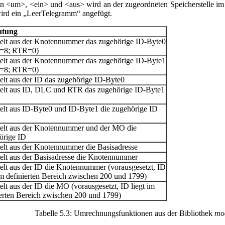
ten <um>, <ein> und <aus> wird an der zugeordneten Speicherstelle i
ird ein „LeerTelegramm“ angefügt.
utung
telt aus der Knotennummer das zugehörige ID-Byte0
=8; RTR=0)
telt aus der Knotennummer das zugehörige ID-Byte1
=8; RTR=0)
telt aus der ID das zugehörige ID-Byte0
telt aus ID, DLC und RTR das zugehörige ID-Byte1
telt aus ID-Byte0 und ID-Byte1 die zugehörige ID
telt aus der Knotennummer und der MO die
örige ID
telt aus der Knotennummer die Basisadresse
telt aus der Basisadresse die Knotennummer
telt aus der ID die Knotennummer (vorausgesetzt, ID
im definierten Bereich zwischen 200 und 1799)
elt aus der ID die MO (vorausgesetzt, ID liegt im
ierten Bereich zwischen 200 und 1799)
Tabelle 5.3: Umrechnungsfunktionen aus der Bibliothek
mo