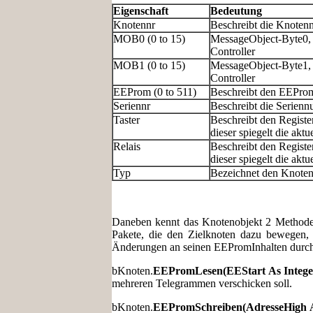
Eigenschaft
Bedeutung
Knotennr
Beschreibt die Knote
MOB0 (0 to 15)
MessageObject-Byte0, 
Controller
MOB1 (0 to 15)
MessageObject-Byte1, 
Controller
EEProm (0 to 511)
Beschreibt den EEPromI
Seriennr
Beschreibt die Serien
Taster
Beschreibt den Regist
dieser spiegelt die akt
Relais
Beschreibt den Regist
dieser spiegelt die akt
Typ
Bezeichnet den Knotent
Daneben kennt das Knotenobjekt 2 Method
Pakete, die den Zielknoten dazu bewegen,
Änderungen an seinen EEPromInhalten durch
bKnoten.
EEPromLesen(EEStart As Integer
mehreren Telegrammen verschicken soll.
bKnoten.
EEPromSchreiben(AdresseHigh As 