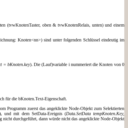
ichten (tvwKnotenTaster, oben & tvwKnotenRelais, unten) und einem
eichnung: Knoten<nn>) sind unter folgenden Schlüssel eindeutig im
t = bKnoten.key
). Die (Lauf)variable i nummeriert die Knoten von 0
uch für die bKnoten.Text-Eigenschaft.
 vom Programm zuerst das angeklickte Node-Objekt zum Selektierten
), und mit dem SetData-Ereignis (
Data.SetData tempKnoten.Key,
ng nicht durchgeführt, dann würde nicht das angeklickte Node-Objekt