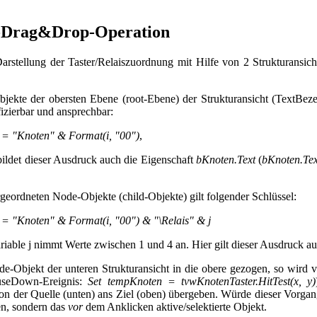
-Drag&Drop-Operation
 Darstellung der Taster/Relaiszuordnung mit Hilfe von 2 Strukturans
jekte der obersten Ebene (root-Ebene) der Strukturansicht (TextBez
izierbar und ansprechbar:
 = "Knoten" & Format(i, "00")
,
 bildet dieser Ausdruck auch die Eigenschaft
bKnoten.Text
(
bKnoten.Tex
.
rgeordneten Node-Objekte (child-Objekte) gilt folgender Schlüssel:
 = "Knoten" & Format(i, "00") & "\Relais" & j
riable j nimmt Werte zwischen 1 und 4 an. Hier gilt dieser Ausdruck a
e-Objekt der unteren Strukturansicht in die obere gezogen, so wird
useDown-Ereignis:
Set tempKnoten = tvwKnotenTaster.HitTest(x, y)
von der Quelle (unten) ans Ziel (oben) übergeben. Würde dieser Vorga
n, sondern das
vor
dem Anklicken aktive/selektierte Objekt.