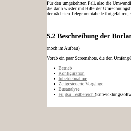
Für den umgekehrten Fall, also die Umwandlu
die
dann wieder mit Hilfe der Umrechnungsf
der nächsten Telegrammtabelle fortgefahren, 
5.2 Beschreibung der Borla
(noch im Aufbau)
Vorab ein paar Screenshots, die den Umfang
Betrieb
Konfiguration
Inbetriebnahme
Zeitgesteuerte Vorgänge
Busanalyse
Fujitsu-Testbereich
(Entwicklungssoftw