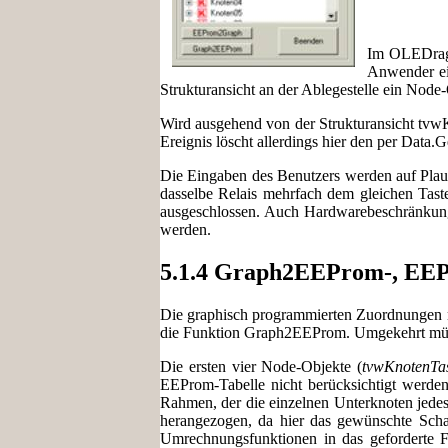
Im OLEDragO
Anwender ein
Strukturansicht an der Ablegestelle ein Node
Wird ausgehend von der Strukturansicht tvwK
Ereignis löscht allerdings hier den per Data
Die Eingaben des Benutzers werden auf Plausi
dasselbe Relais mehrfach dem gleichen Tas
ausgeschlossen. Auch Hardwarebeschränkung
werden.
5.1.4 Graph2EEProm-, E
Die graphisch programmierten Zuordnungen m
die Funktion Graph2EEProm. Umgekehrt müsse
Die ersten vier Node-Objekte (
tvwKnotenTas
EEProm-Tabelle nicht berücksichtigt werden
Rahmen, der die einzelnen Unterknoten jedes
herangezogen, da hier das gewünschte Schalt
Umrechnungsfunktionen in das geforderte F