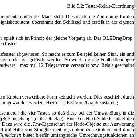
Bild 5.2: Taster-Relais-Zuordnung
 momentan unter der Maus steht. Dies macht die Zuordnung für den
skette steht, übernimmt den Schlüssel und erstellt in der eigenen
t, spielt sich im Prinzip der gleiche Vorgang ab. Das OLEDragDrop-
enTaster.
isfenster abgewiesen. So macht es zum Beispiel keinen Sinn, ein und
ezogen oder gar gelöscht werden. So werden grobe Fehlbedienungen
ardware - maximal 12 Telegramme versendet bzw. Relais geschaltet
den Knoten verwertbare Form gebracht werden. Dies geschieht durch
t umgewandelt werden. Hierfür ist EEProm2Graph zuständig.
äsentieren die vier Taster, so daß diese bei der Umwandlung in die
kte angehängt (child-Objekte). Eine For-Next-Schleife bildet den
t. Dazu wird die
.Text
-Eigenschaft der Node-Objekte zur Auswertung
rd mit Hilfe von Stringbearbeitungsfunktionen extrahiert und durch
unktionen
bietet hierfür umfangreiche Umrechnungsfunktionen an