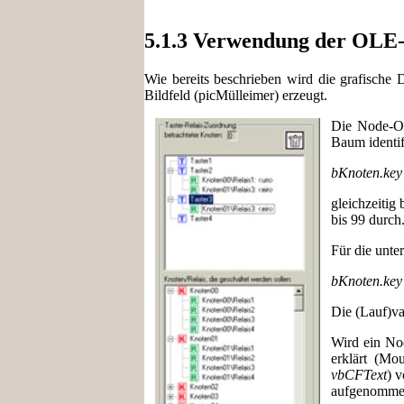
5.1.3 Verwendung der OLE
Wie bereits beschrieben wird die grafische
Bildfeld (picMülleimer) erzeugt.
Die Node-Ob
Baum identif
bKnoten.key
gleichzeitig
bis 99 durch
Für die unte
bKnoten.key
Die (Lauf)va
Wird ein Nod
erklärt (Mo
vbCFText
) 
aufgenomme