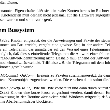
elten
Daten
.
annten Eigenschaften läßt sich ein realer Knoten bereits im Rechne
r Knotendaten muß deshalb nicht jedesmal auf die Hardware zugegrif
sen wurden und somit vorliegen).
dem Bussystem
S232-Knoten eingesetzt, der die Anweisungen und Pakete des steue
oten am Bus erreicht, vergeht eine gewisse Zeit, in der andere Te
aß ein Telegramm, das unmittelbar auf den Versand eines Telegrammes
möglich, daß dieses eintreffende Telegramm die Antwort einer frühe
e/Antwort-Identifizierung nicht. Deshalb muß anhand der Antwort au
 nocheinmal zurückschickt. Trifft also z.B. ein Telegramm mit dem 
noten gestellt wurde.
m
MSComm1_OnComm
-Ereignis zu Paketen zusammengesetzt, die dan
teten Knotenobjekt zugewiesen werden. Diese stehen damit sofort für 
riable
paket(0 to 12)
Byte für Byte vorbereitet und dann durch Aufruf
232-Knoten eine kurze Pause eingeräumt werden, damit dessen Empfa
-Anweisung in der Routine
abschicken
wird Windows mitgeteilt, daß a
mte Abarbeitungsdauer blockieren.